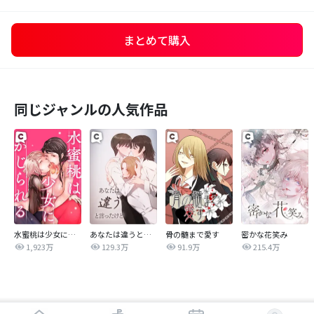
まとめて購入
同じジャンルの人気作品
水蜜桃は少女にかじられる
あなたは違うと言ったけど
骨の髄まで愛す
密かな花笑み
1,923万
129.3万
91.9万
215.4万