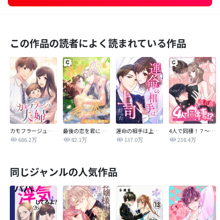
この作品の読者によく読まれている作品
カモフラージュ夫婦
最後の恋を君に捧ぐ～余命1年の御曹司～
運命の相手は上司だった
4人で同棲！？～逆ハーレムハウスへようこそ♥～【改訂版】
686.2万
82.1万
137.0万
238.4万
同じジャンルの人気作品