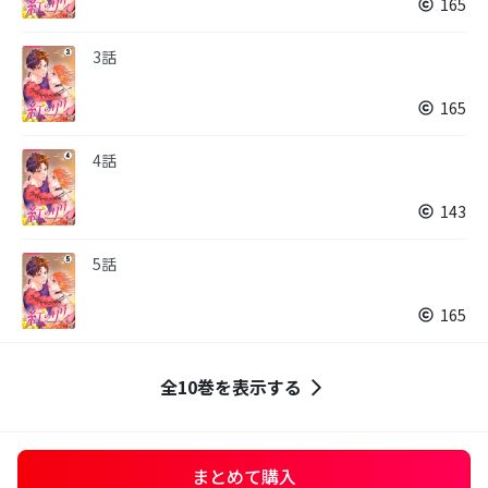
165
3話
165
4話
143
5話
165
全10巻を表示する
まとめて購入