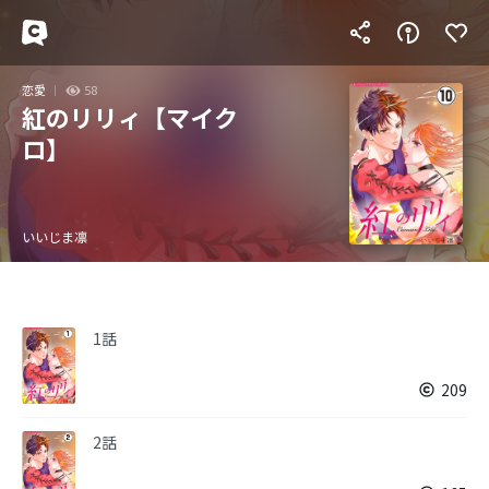
恋愛
58
紅のリリィ【マイク
ロ】
いいじま凛
1話
209
2話