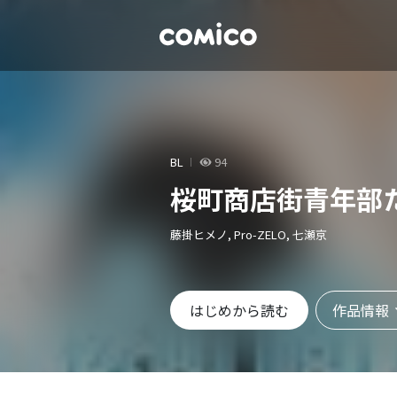
BL
94
桜町商店街青年部
藤掛ヒメノ, Pro-ZELO, 七瀬京
作品情報
はじめから読む