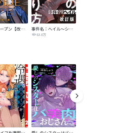
ワイドオープン【改訂版】
事件名：へイル～シャチの狩り方～【改訂版】
亡種【改訂版】
63.0万
243.1万
冷遇婿ライフを満喫しようとしたら、溺愛ルートに入りました！？
愛しのシスターはバ美肉おじさん
道頓堀フライングジーザス【電子限定特典付き】
特