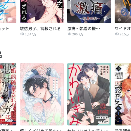
ョット
敏感男子、調教される
激痛～執着の檻～
1,147万
206.9万
90.5万
品
婚約破棄された悪辣オメガは義兄公爵に執着される 【連載版】
優しくイジめて溶かして混ぜて
かわいいきみ～美人な幼馴染と平凡な僕～