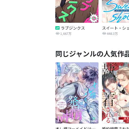
ラブジンクス
スイート・シ
1,667万
448.3万
同じジャンルの人気作
オレ様マーメイドは発情中～王子様は貧乏学生がお好き～