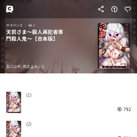
サスペンス
0
天罰さま～殺人再犯者専
門殺人鬼～【合本版】
玉川ユキ, 井之上みこと
(1)
792
(2)