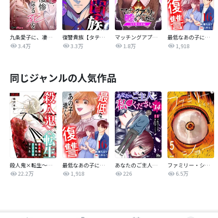
九条愛子に、凄惨なる死を【タテヨミ】
復讐貴族【タテヨミ】
マッチングアプリで嘘をついたら～向井地未来編～【タテヨミ】
最低なあの子に捧ぐこの復讐 分冊版
3.4万
3.3万
1.8万
1,918
同じジャンルの人気作品
殺人鬼×転生～殺人鬼の転生先はシンママでした～
最低なあの子に捧ぐこの復讐 分冊版
あなたのご主人、私にください
ファミリー・ショー
22.2万
1,918
226
6.5万