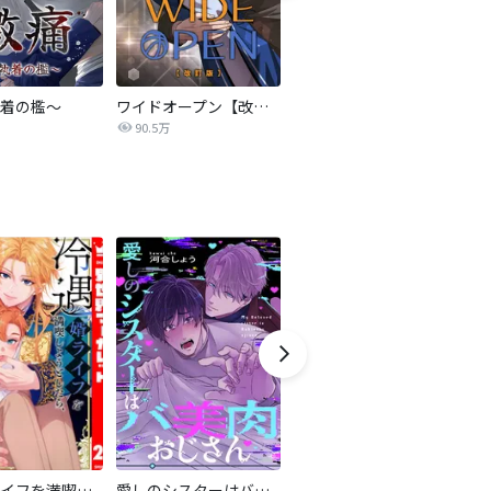
着の檻～
ワイドオープン【改訂版】
事件名：へイル～シャチの狩り方～【改訂版】
C
90.5万
63.0万
冷遇婿ライフを満喫しようとしたら、溺愛ルートに入りました！？
愛しのシスターはバ美肉おじさん
道頓堀フライングジーザス【電子限定特典付き】
特