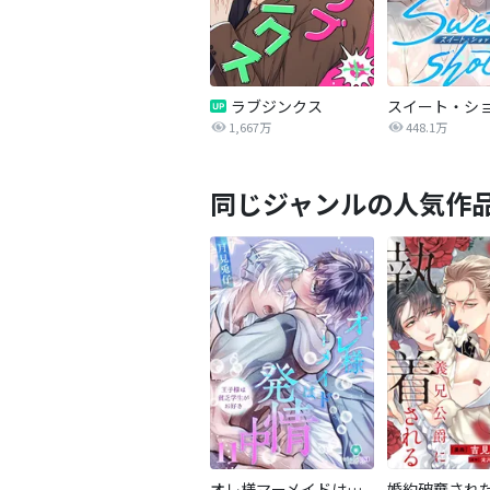
ラブジンクス
スイート・シ
1,667万
448.1万
同じジャンルの人気作
オレ様マーメイドは発情中～王子様は貧乏学生がお好き～