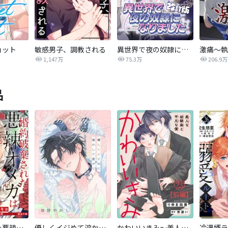
ョット
敏感男子、調教される
異世界で夜の奴隷になりました【改訂版】
激痛～執
1,147万
75.3万
206.9万
品
婚約破棄された悪辣オメガは義兄公爵に執着される 【連載版】
優しくイジめて溶かして混ぜて
かわいいきみ～美人な幼馴染と平凡な僕～