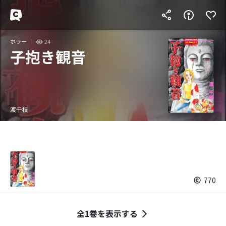
ホラー
24
子抱き観音
渡千枝
770
全1巻を表示する