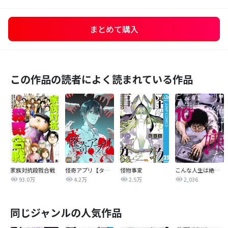
まとめて購入
この作品の読者によく読まれている作品
家族対抗殺戮合戦
怪奇アプリ【タテヨミ】
怪物事変
こんな人生は絶対嫌だ
93.0万
4.2万
2.5万
2,036
同じジャンルの人気作品