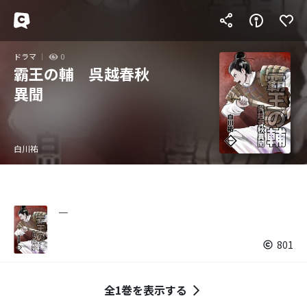
ドラマ
0
霸王の輔 呉越春秋
異聞
白川祐
一
801
全1巻を表示する