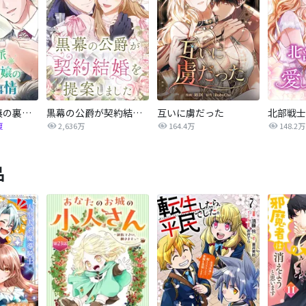
正統派悪役令嬢の裏事情
黒幕の公爵が契約結婚を提案しました
互いに虜だった
北部戦士
復
2,636万
164.4万
148.2万
品