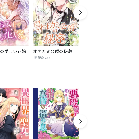
の愛しい花嫁
オオカミ公爵の秘密
オダリスク～侯爵が彼女を鑑賞する訳～
865.2万
191.3万