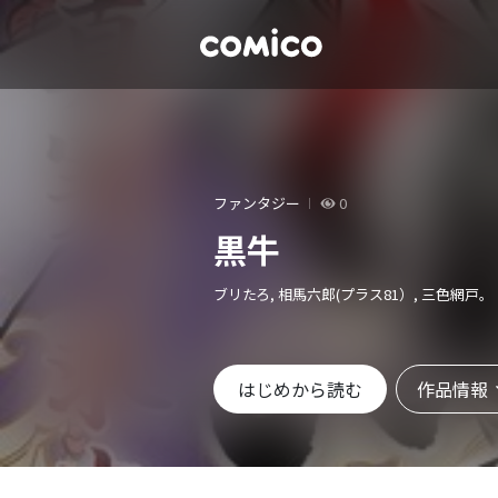
ファンタジー
0
黒牛
ブリたろ, 相馬六郎(プラス81）, 三色網戸。
作品情報
はじめから読む