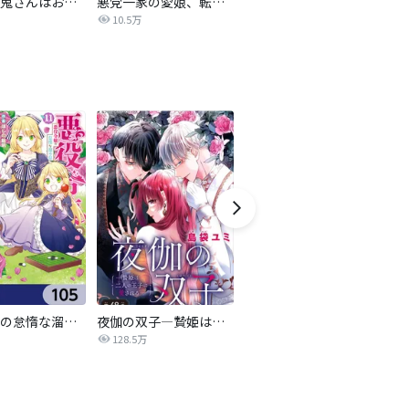
転生吸血鬼さんはお昼寝がしたい ～Please take care of me.～
悪党一家の愛娘、転生先も乙女ゲームの極道令嬢でした。～最上級ランクの悪役さま、その溺愛は不要です！～@COMIC
10.5万
悪役令嬢の怠惰な溜め息【分冊版】
夜伽の双子―贄姫は二人の王子に愛される―【マイクロ】
転生したら第七王子だったので、気ままに魔術を極めます
128.5万
6.7万