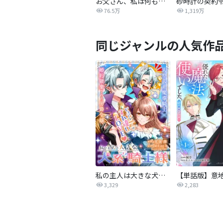
お父さん、私は何もしませんから！
砂時計の契約
76.5万
1,319万
同じジャンルの人気作
私の主人は大きな犬系騎士様
3,329
2,283