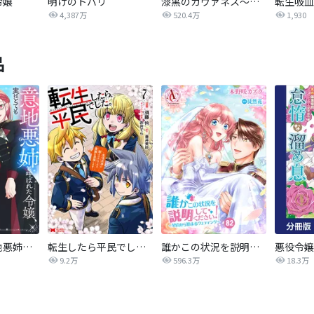
令嬢
明けのトバリ
漆黒のガヴァネス～婚約破棄？では復讐させていただきましょう～
4,387万
520.4万
1,930
品
【単話版】意地悪姉と呼ばれた令嬢、実はとても優れた魔法使いでした。@COMIC
転生したら平民でした。～生活水準に耐えられないので貴族を目指します～（コミック）
誰かこの状況を説明してください！ ～契約から始まるウェディング～
9.2万
596.3万
18.3万