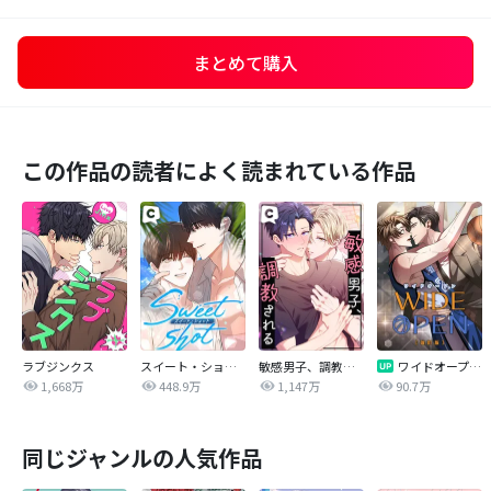
まとめて購入
この作品の読者によく読まれている作品
ラブジンクス
スイート・ショット
敏感男子、調教される
ワイドオープン【改訂版】
1,668万
448.9万
1,147万
90.7万
同じジャンルの人気作品