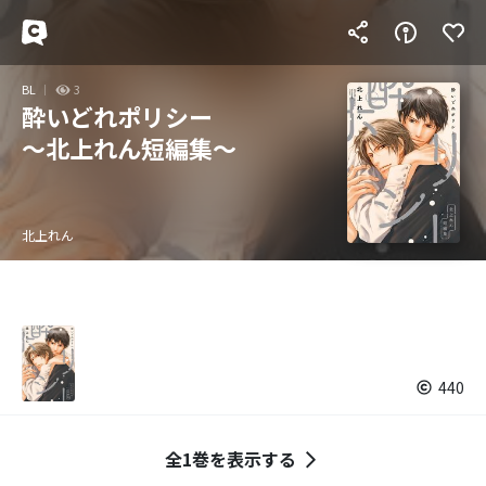
BL
3
酔いどれポリシー
～北上れん短編集～
北上れん
440
全1巻を表示する