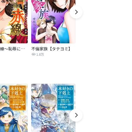
復讐の赤線～恥辱にまみれた少女の運命～【タテヨミ】
不倫家族【タテヨミ】
夫を社会的に抹殺する5つの方法
1.8万
629.5万