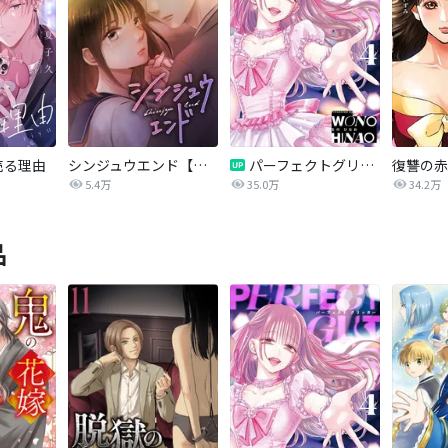
売る理由
シンジュウエンド【タテヨミ】
パーフェクトグリッター
5.4万
35.0万
34.2万
品