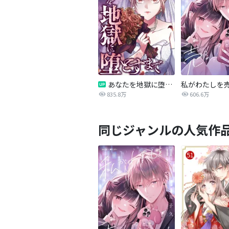
あなたを地獄に堕とすまで
私がわたしを
835.8万
606.6万
同じジャンルの人気作