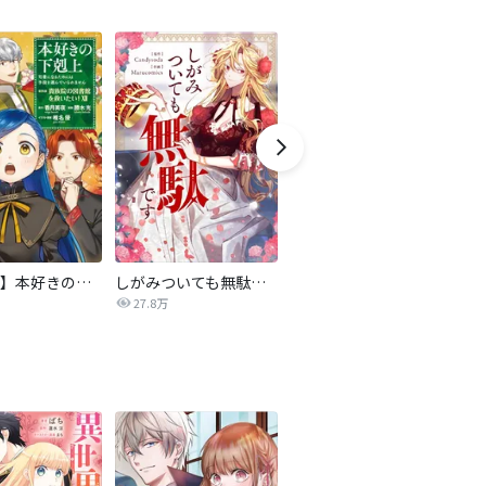
【マンガ】本好きの下剋上 第四部
しがみついても無駄です【タテヨミ】
転生したら平民でした。～生活水準に耐えられないので貴族を目指します～（コミック）
27.8万
9.2万