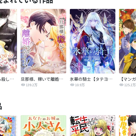
後悔はいいから殺してください
旦那様、稼いで離婚させていただきます！
氷華の騎士【タテヨミ】
139.2万
10.9万
125.2万
品