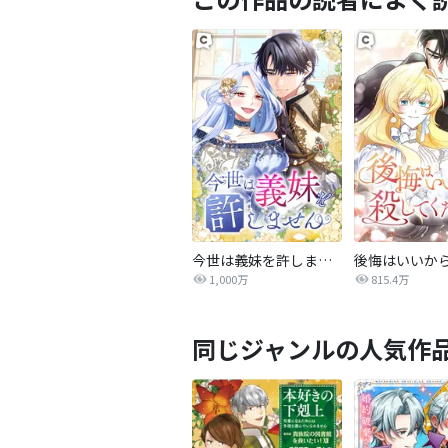
今世は義妹を許しません
1,000万
815.4万
同じジャンルの人気作