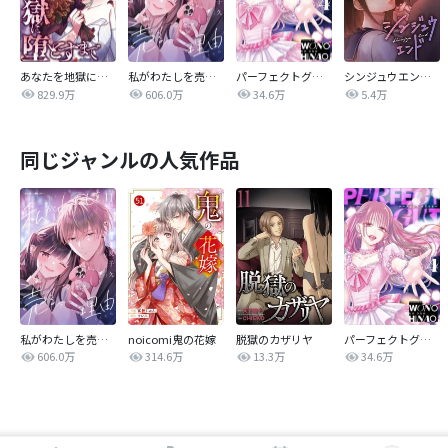
あなたを地獄に堕とすまで
私がわたしを売る理由
パーフェクトグリッター
シンジュウエンド【タテヨミ】
829.9万
606.0万
34.6万
5.4万
同じジャンルの人気作品
私がわたしを売る理由
noicomi鬼の花嫁
脱獄のカザリヤ
パーフェクトグリッター
606.0万
314.6万
13.3万
34.6万