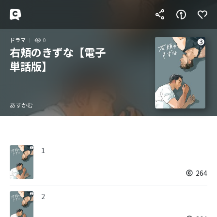
ドラマ
0
右頬のきずな【電子
単話版】
あすかむ
1
264
2