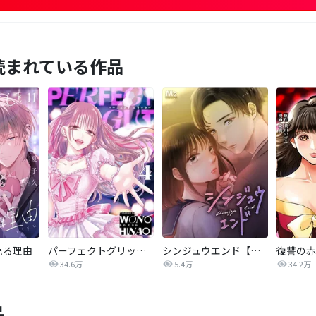
読まれている作品
売る理由
パーフェクトグリッター
シンジュウエンド【タテヨミ】
34.6万
5.4万
34.2万
品