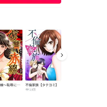
復讐の赤線～恥辱にまみれた少女の運命～【タテヨミ】
不倫家族【タテヨミ】
セフレの品格―プライド―
1.8万
306.3万