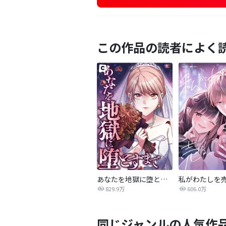
この作品の読者によく
あなたを地獄に堕とすまで
私がわたしを
829.9万
606.0万
同じジャンルの人気作