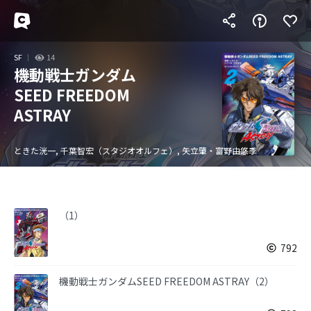
SF
14
機動戦士ガンダム
SEED FREEDOM
ASTRAY
ときた洸一, 千葉智宏（スタジオオルフェ）, 矢立肇・富野由悠季
（1）
792
機動戦士ガンダムSEED FREEDOM ASTRAY（2）