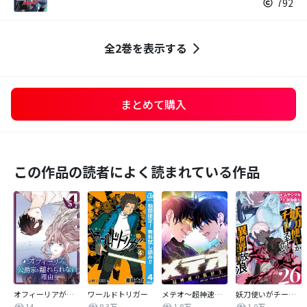
792
全2巻を表示する
まとめて購入
この作品の読者によく読まれている作品
オフィーリアが公爵家を離れられない理由【単行本版】
ワールドトリガー
メテオ～超神速の救世主～【タテヨミ】
妖刀使いがチートスキルをもって異世界放浪 ～生まれ持ったチートは最強！！～
14
8.3万
1.8万
1.0万