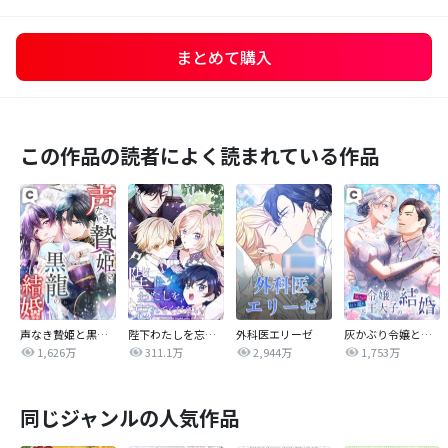
まとめて購入
この作品の読者によく読まれている作品
声なき贄姫と黒龍の結婚
陛下わたしを忘れてください
外科医エリーゼ
灰かぶり令嬢と行き遅れ元王太子の結婚
1,626万
311.1万
2,944万
1,753万
同じジャンルの人気作品