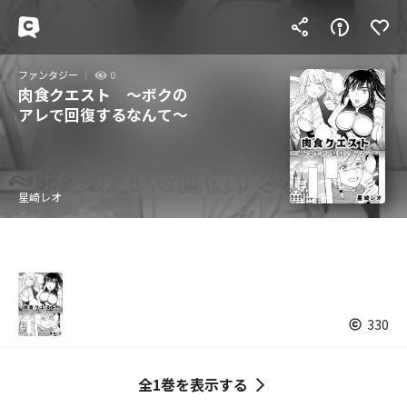
ファンタジー
0
肉食クエスト ～ボクの
アレで回復するなんて～
星崎レオ
330
全1巻を表示する