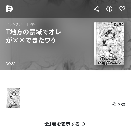
ファンタジー
0
T地方の禁域でオレ
が××できたワケ
DOGA
330
全1巻を表示する