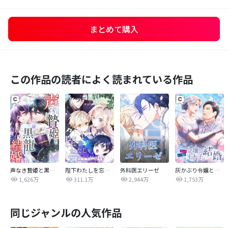
まとめて購入
この作品の読者によく読まれている作品
声なき贄姫と黒龍の結婚
陛下わたしを忘れてください
外科医エリーゼ
灰かぶり令嬢と行き遅れ元王太子の結婚
1,626万
311.1万
2,944万
1,753万
同じジャンルの人気作品