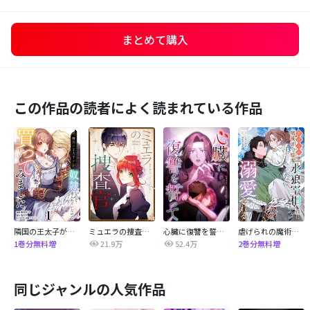
まとめて購入
この作品の読者によく読まれている作品
隣国の王太子が奴隷として売られていたので買ってみました【単話】
ミュエラの捜査官【タテヨミ】
心臓に復讐を誓って
虐げられの魔術師令嬢は、『氷狼宰相』様に溺愛される【単話】
21.9万
52.4万
1巻分無料増
2巻分無料増
同じジャンルの人気作品