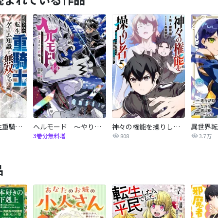
追放された転生重騎士はゲーム知識で無双する
ヘルモード ～やり込み好きのゲーマーは廃設定の異世界で無双する～はじまりの召喚士
神々の権能を操りし者～能力数値『０』で蔑まれている俺だが、実は世界最強の一角～
3巻分無料増
808
3.7万
品