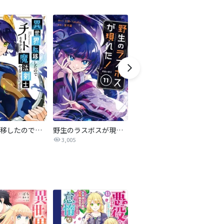
異世界転移したのでチートを生かして魔法剣士やることにする
野生のラスボスが現れた！ 黒翼の覇王
難攻不落の魔王城へようこそ～デバフは不要と勇者パーティーを追い出された黒魔導士、魔王軍の最高幹部に迎えられる～
3,005
1.6万