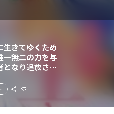
に生きてゆくため
唯一無二の力を与
者となり追放され
～