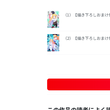
（1）【描き下ろしおまけ
（2）【描き下ろしおまけ
この作品の読者によく