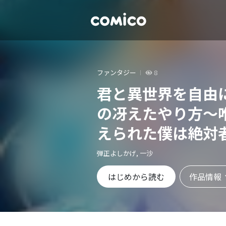
ファンタジー
8
君と異世界を自由
の冴えたやり方～
えられた僕は絶対
た王女を救済する
弾正よしかげ, 一沙
作品情報
はじめから読む