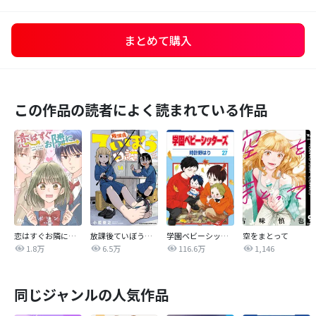
まとめて購入
この作品の読者によく読まれている作品
恋はすぐお隣に【タテヨミ】
放課後ていぼう日誌
学園ベビーシッターズ
空をまとって
1.8万
6.5万
116.6万
1,146
同じジャンルの人気作品