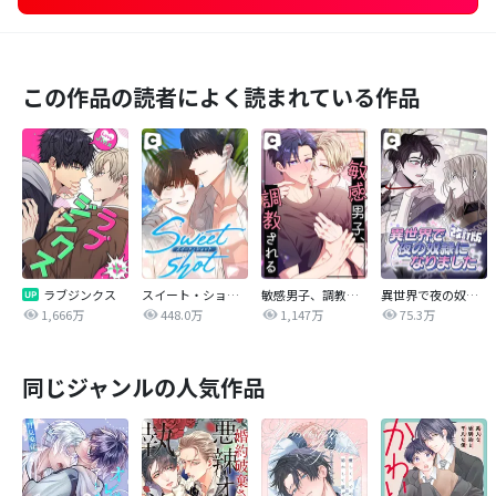
この作品の読者によく読まれている作品
ラブジンクス
スイート・ショット
敏感男子、調教される
異世界で夜の奴隷になりました【改訂版】
1,666万
448.0万
1,147万
75.3万
同じジャンルの人気作品