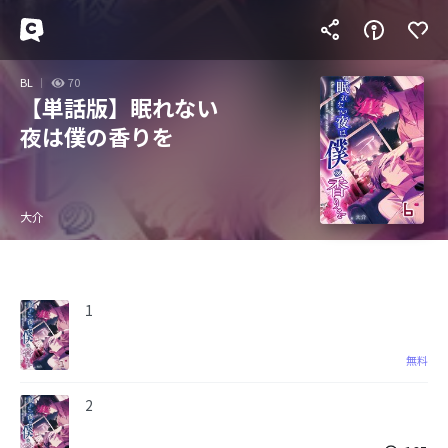
BL
70
【単話版】眠れない
夜は僕の香りを
大介
1
無料
2