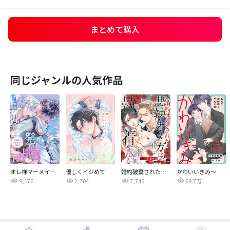
まとめて購入
同じジャンルの人気作品
オレ様マーメイドは発情中～王子様は貧乏学生がお好き～
優しくイジめて溶かして混ぜて
婚約破棄された悪辣オメガは義兄公爵に執着される 【連載版】
かわいいきみ～美人な幼馴染と平凡な僕～
9,176
2,704
7,740
69.7万