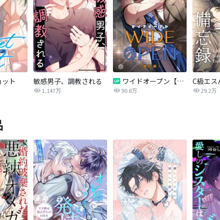
ョット
敏感男子、調教される
ワイドオープン【改訂版】
C級エス
1,147万
90.8万
29.2万
品