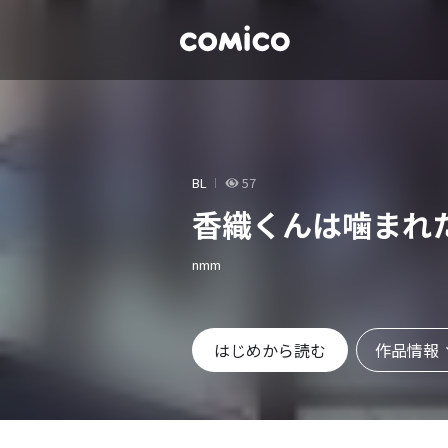
BL
57
香織くんは噛まれ
nmm
作品情報
はじめから読む