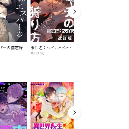
パーの備忘録
事件名：へイル～シャチの狩り方～【改訂版】
異世界で夜の奴隷になりました【改訂版】
激
63.0万
75.5万