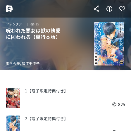
ファンタジー
15
呪われた悪女は獣の執愛
に囚われる【単行本版】
雨らら美, 智江千佳子
1【電子限定特典付き】
825
2【電子限定特典付き】