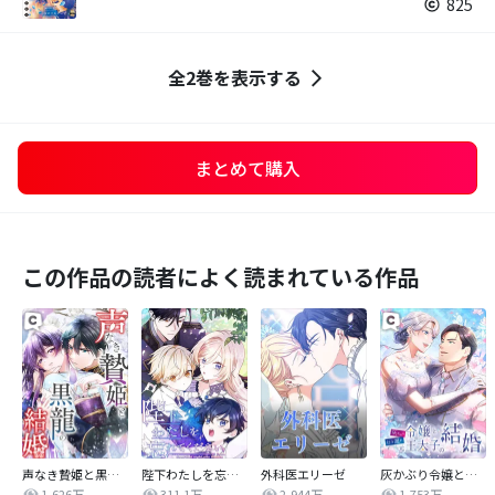
825
全2巻を表示する
まとめて購入
この作品の読者によく読まれている作品
声なき贄姫と黒龍の結婚
陛下わたしを忘れてください
外科医エリーゼ
灰かぶり令嬢と行き遅れ元王太子の結婚
1,626万
311.1万
2,944万
1,753万