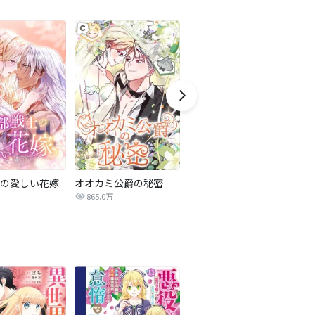
の愛しい花嫁
オオカミ公爵の秘密
転生した異世界で家政婦になりました！
865.0万
1.7億