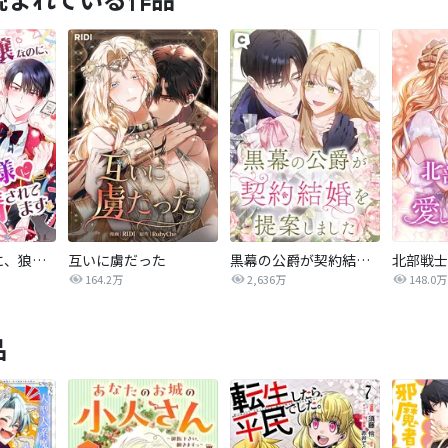
悪役令嬢なのに、狼公爵様に発情されてます
互いに虜だった
黒幕の公爵が契約結婚を提案しました
北部戦士
164.2万
2,636万
148.0万
品