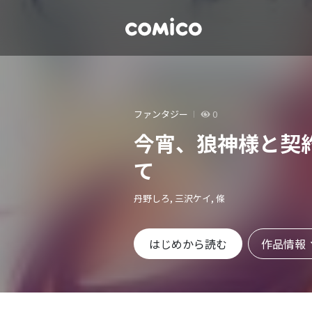
ファンタジー
0
今宵、狼神様と契
て
丹野しろ, 三沢ケイ, 條
作品情報
はじめから読む