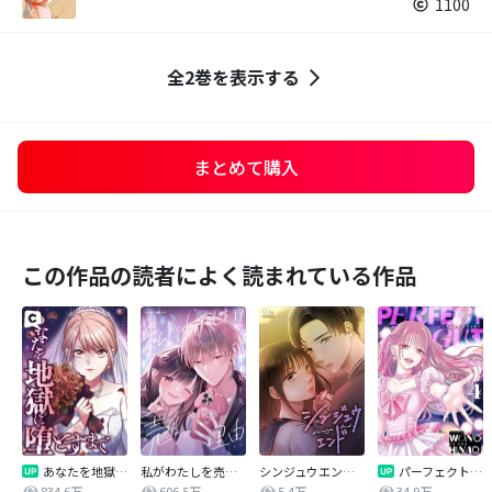
1100
全2巻を表示する
まとめて購入
この作品の読者によく読まれている作品
あなたを地獄に堕とすまで
私がわたしを売る理由
シンジュウエンド【タテヨミ】
パーフェクトグリッター
834.6万
606.5万
5.4万
34.9万