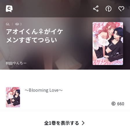
GL
3
アオイくん♀がイケ
メンすぎてつらい
桃田やんちー
～Blooming Love～
660
全1巻を表示する