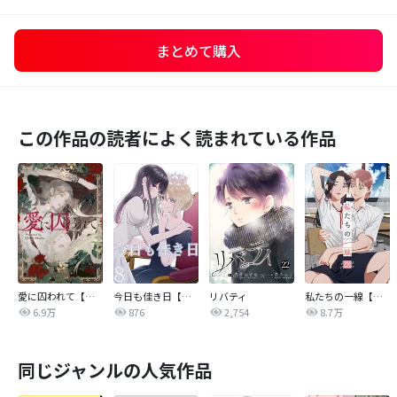
まとめて購入
この作品の読者によく読まれている作品
愛に囚われて【タテヨミ】
今日も佳き日【連載版】
リバティ
私たちの一線【タテヨミ】
6.9万
876
2,754
8.7万
同じジャンルの人気作品