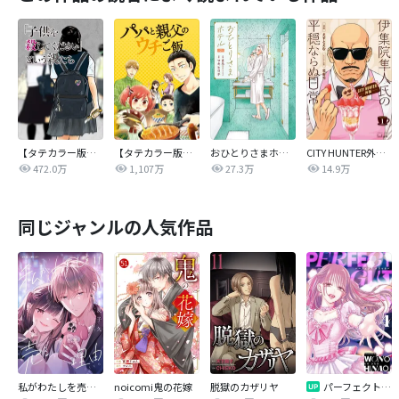
【タテカラー版】｢子供を殺してください｣という親たち
【タテカラー版】パパと親父のウチご飯
おひとりさまホテル
CITY HUNTER外伝 伊集院隼人氏の平穏ならぬ日常
472.0万
1,107万
27.3万
14.9万
同じジャンルの人気作品
私がわたしを売る理由
noicomi鬼の花嫁
脱獄のカザリヤ
パーフェクトグリッター