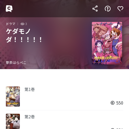
ドラマ
3
ケダモノ
ダ！！！！！
芽茶はらぺこ
第1巻
550
第2巻