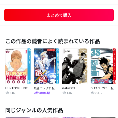
まとめて購入
この作品の読者によく読まれている作品
HUNTER×HUNTER モノクロ版
銀魂 モノクロ版
GANGSTA.
BLEACH カラー版
3.8万
1.8万
2.3万
2巻分無料増
同じジャンルの人気作品