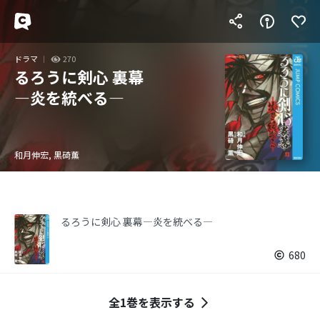
ドラマ
270
るろうに剣心 裏幕
―炎を統べる―
和月伸宏, 黒碕薫
るろうに剣心 裏幕―炎を統べる―
680
全1巻を表示する