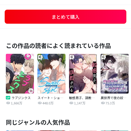
まとめて購入
この作品の読者によく読まれている作品
ラブジンクス
スイート・ショット
敏感男子、調教される
異世界で夜の奴隷になりました【改訂版】
1,666万
448.0万
1,147万
75.3万
同じジャンルの人気作品