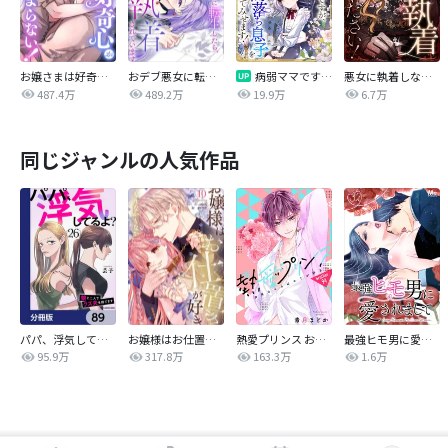
お嬢さまは好奇心が止まらない！
おデブ悪女に転生したら、なぜかラスボス王子様に執着されています
病弱ママですが、闇落ち息子を育ててみせます！【タテヨミ】
悪女に執着しないでください！【タテヨミ】
487.4万
489.2万
19.9万
6.7万
同じジャンルの人気作品
パパ、浮気してるよ？娘と二人でクズ夫を捨てます【分冊版】
お嬢様はお仕置きが好き
熱愛プリンス お兄ちゃんはキミが好き
最強ヒモ男に愛されまして
95.9万
317.8万
163.3万
1.6万