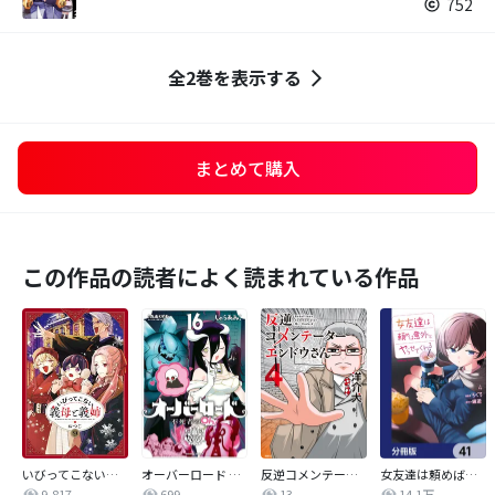
752
全2巻を表示する
まとめて購入
この作品の読者によく読まれている作品
いびってこない義母と義姉
オーバーロード 不死者のOh!
反逆コメンテーターエンドウさん
女友達は頼めば意外とヤらせてくれる【分冊版】
9,817
699
13
14.1万