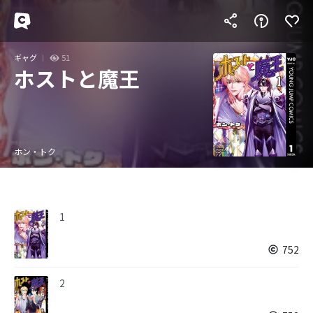
ギャグ
51
ホストと魔王
ホン・トク
1
752
2