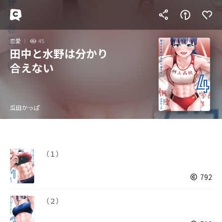
恋愛
45
田中と水野は分かり
合えない
瓜田かっぱ
（１）
792
（２）