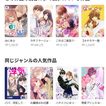
みにあひ
カモフラージュ夫婦
これは二度目で最後の初恋
【タテカラー版】なまいきざかり。
5,582万
686.2万
57.5万
1,306万
同じジャンルの人気作品
パパ、浮気してるよ？娘と二人でクズ夫を捨てます【分冊版】
お嬢様はお仕置きが好き
ハチミツにはつこい
熱愛プリンス お兄ちゃんはキミが好き