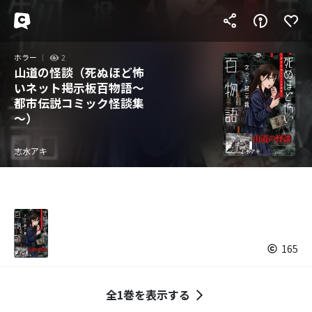
ホラー
2
山道の怪談（死ぬほど怖
いネット掲示板百物語～
都市伝説コミック怪談集
～）
志水アキ
165
全1巻を表示する