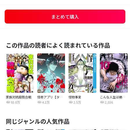
まとめて購入
この作品の読者によく読まれている作品
家族対抗殺戮合戦
怪奇アプリ【タテヨミ】
怪物事変
こんな人生は絶対嫌だ
93.0万
4.2万
2.5万
2,036
同じジャンルの人気作品