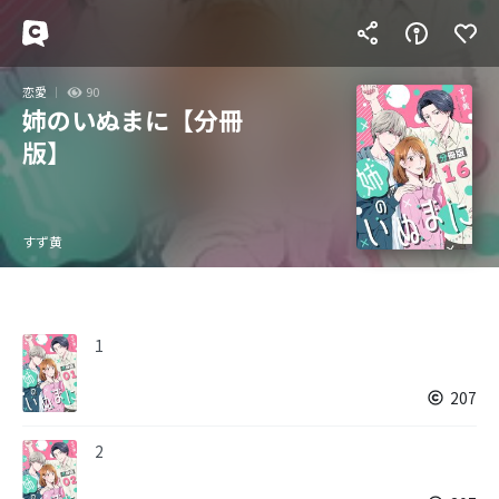
恋愛
90
姉のいぬまに【分冊
版】
すず黄
1
207
2