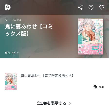
BL
194
鬼に妻あわせ【コミ
ックス版】
夏生あおと
鬼に妻あわせ【電子限定漫画付き】
760
全1巻を表示する