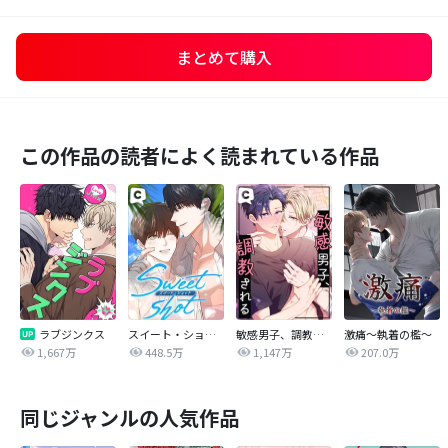
まとめて購入
この作品の読者によく読まれている作品
ラブジンクス
スイート・ショット
敏感男子、調教される
激痛～執着の檻～
1,667万
448.5万
1,147万
207.0万
同じジャンルの人気作品