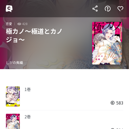
恋愛
428
極カノ～極道とカノ
ジョ～
しがの夷織
1巻
583
2巻