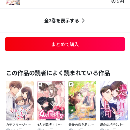
594
全2巻を表示する
まとめて購入
この作品の読者によく読まれている作品
カモフラージュ夫婦
4人で同棲！？～逆ハーレムハウスへようこそ♥～【改訂版】
最後の恋を君に捧ぐ～余命1年の御曹司～
運命の相手は上司だった
685.6万
238.1万
81.9万
136.7万