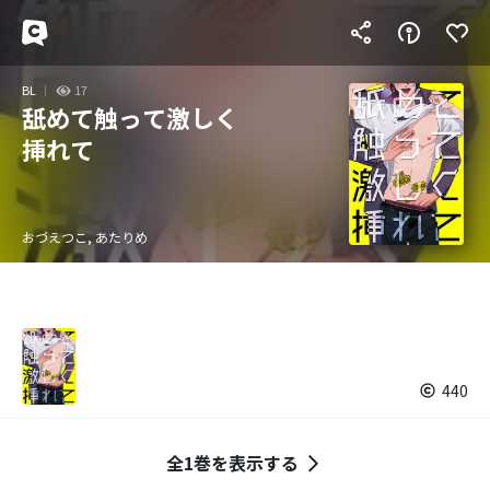
BL
17
舐めて触って激しく
挿れて
おづえつこ, あたりめ
440
全1巻を表示する