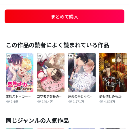
まとめて購入
この作品の読者によく読まれている作品
変態ストーカーに狙われてます
コワモテ部長の可愛いヒミツ
運命の番じゃないなら今夜だけ
愛も憎しみも沈黙の中で
2.4億
149.4万
1,771万
4,695万
同じジャンルの人気作品