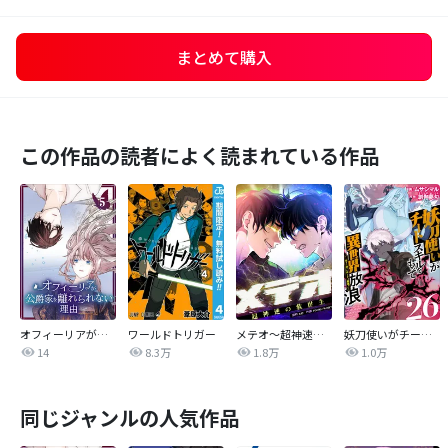
まとめて購入
この作品の読者によく読まれている作品
オフィーリアが公爵家を離れられない理由【単行本版】
ワールドトリガー
メテオ～超神速の救世主～【タテヨミ】
妖刀使いがチートスキルをもって異世界放浪 ～生まれ持ったチートは最強！！～
14
8.3万
1.8万
1.0万
同じジャンルの人気作品