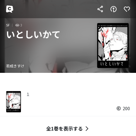
SF
3
いとしいかて
若成きすけ
１
200
全1巻を表示する