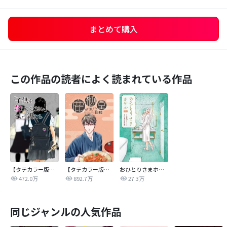
まとめて購入
この作品の読者によく読まれている作品
【タテカラー版】｢子供を殺してください｣という親たち
【タテカラー版】鹿楓堂よついろ日和
おひとりさまホテル
472.0万
892.7万
27.3万
同じジャンルの人気作品