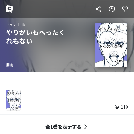
ドラマ
0
やりがいもへったく
れもない
朋樹
110
全1巻を表示する