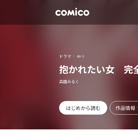
ドラマ
0
抱かれたい女 完
森園みるく
作品情報
はじめから読む