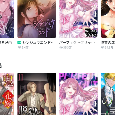
売る理由
シンジュウエンド【タテヨミ】
パーフェクトグリッター
5.4万
35.3万
34.3万
品