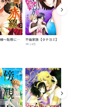
復讐の赤線～恥辱にまみれた少女の運命～【タテヨミ】
不倫家族【タテヨミ】
夫を社会的に抹殺する5つの方法
1.8万
629.6万