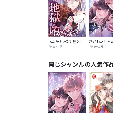
あなたを地獄に堕とすまで
私がわたしを
837.7万
607.1万
同じジャンルの人気作