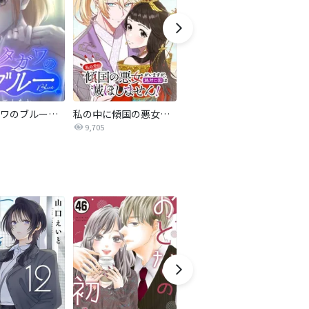
サレタガワのブルー【タテヨミ】
私の中に傾国の悪女がいますが、絶対に国は滅ぼしません！【タテヨミ】
最強ヒモ男に愛されまして
9,705
1.6万