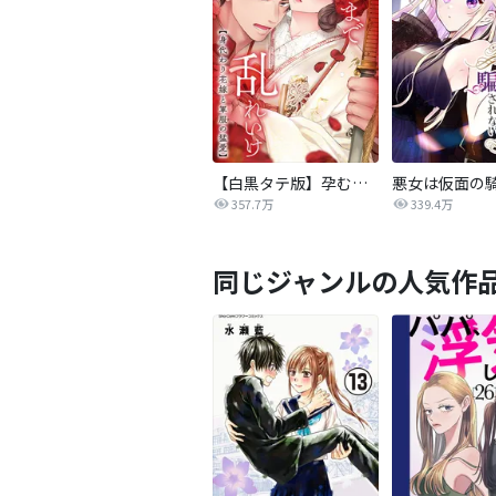
【白黒タテ版】孕むまで乱れいけ～身代わり花嫁と軍服の猛愛
357.7万
339.4万
同じジャンルの人気作