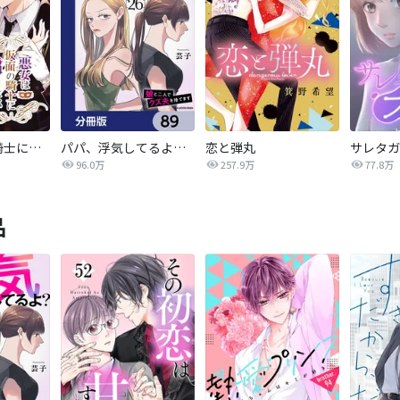
悪女は仮面の騎士に騙されない
パパ、浮気してるよ？娘と二人でクズ夫を捨てます【分冊版】
恋と弾丸
96.0万
257.9万
77.8万
品