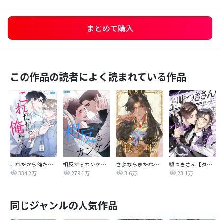
まとめて購入
この作品の読者によく読まれている作品
これだから俺たちは
相反するカンケイ【改訂版】
さよならまたね、僕の王【タテヨミ】
嘘つきさん【タテヨミ】
334.2万
279.1万
3.6万
23.1万
同じジャンルの人気作品