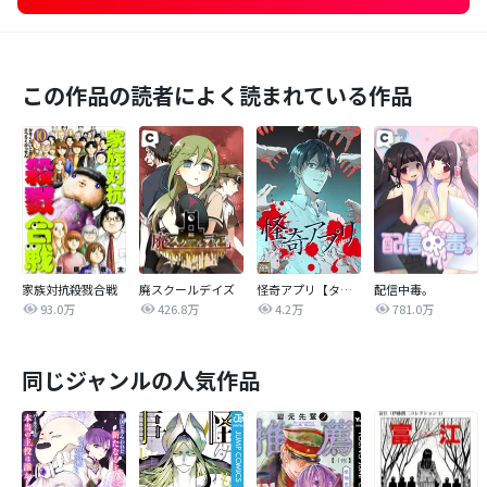
この作品の読者によく読まれている作品
家族対抗殺戮合戦
廃スクールデイズ
怪奇アプリ【タテヨミ】
配信中毒。
93.0万
426.8万
4.2万
781.0万
同じジャンルの人気作品