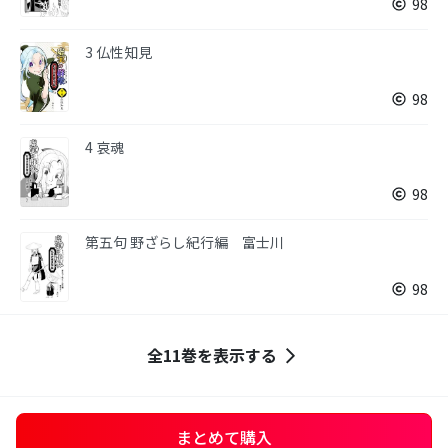
98
3 仏性知見
98
4 哀魂
98
第五句 野ざらし紀行編 富士川
98
全11巻を表示する
まとめて購入