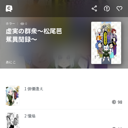
ホラー
0
虚実の群衆～松尾芭
蕉異聞録～
あにこ
1 俳優逢え
98
2 憧焔