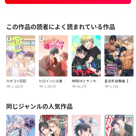
この作品の読者によく読まれている作品
カタコイ日記
ヒロインには渡さない！
地味DKとヤンキーくん
星谷京 総集編【白抜き修正版】
1,182万
1,403万
66.3万
5,768
同じジャンルの人気作品