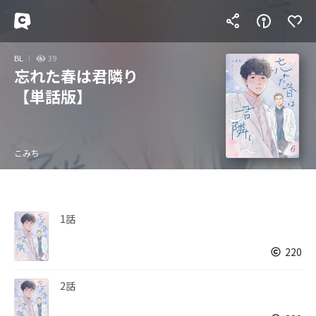
BL
39
忘れた春は君隣り
【単話版】
こみち
1話
220
2話