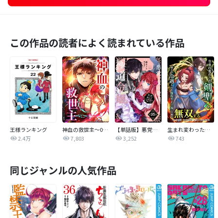
この作品の読者によく読まれている作品
王様ランキング
神血の救世主～0.00000001％を引き当て最強へ～【タテヨミ】
【単話版】悪党一家の愛娘、転生先も乙女ゲームの極道令嬢でした。～最上級ランクの悪役さま、その溺愛は不要です！～@COMIC
生まれ変わった剣聖、剣士が冷遇される魔術至上主義の学園で無双する【単行本版】
2.4万
7,803
3,252
743
同じジャンルの人気作品