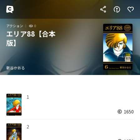
アクション
0
エリア88【合本
版】
新谷かおる
1
1650
2