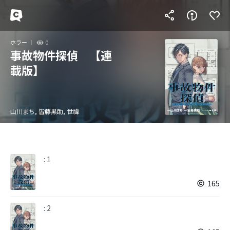
ホラー
0
事故物件探偵 【連
載版】
山川まち, 皆藤黒助, 世禕
: 1
165
: 2