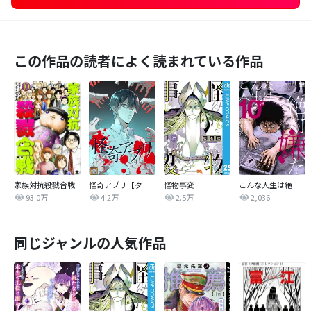
この作品の読者によく読まれている作品
家族対抗殺戮合戦
怪奇アプリ【タテヨミ】
怪物事変
こんな人生は絶対嫌だ
93.0万
4.2万
2.5万
2,036
同じジャンルの人気作品