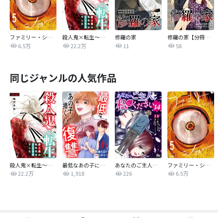
ファミリー・ショー
殺人鬼×転生～殺人鬼の転生先はシンママでした～
修羅の家
修羅の家【分冊版】
6.5万
22.2万
11
58
同じジャンルの人気作品
殺人鬼×転生～殺人鬼の転生先はシンママでした～
最低なあの子に捧ぐこの復讐 分冊版
あなたのご主人、私にください
ファミリー・ショー
22.2万
1,918
226
6.5万