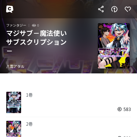
ファンタジー
0
マジサブ－魔法使い
サブスクリプション
－
八雲アタル
1巻
583
2巻