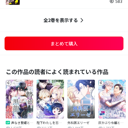
583
全2巻を表示する
まとめて購入
この作品の読者によく読まれている作品
声なき贄姫と黒龍の結婚
陛下わたしを忘れてください
外科医エリーゼ
灰かぶり令嬢と行き遅れ元王太子の結婚
1,628万
311.2万
2,944万
1,753万