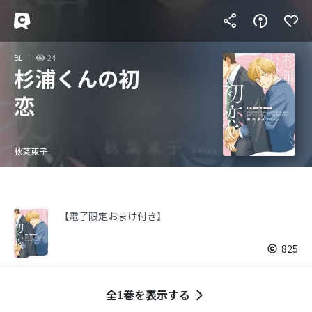
BL
24
杉浦くんの初
恋
秋葉東子
【電子限定おまけ付き】
825
全1巻を表示する