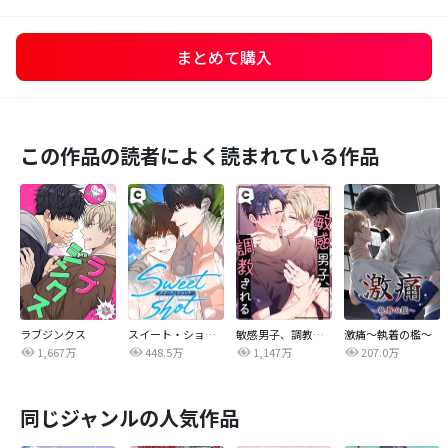
まとめて購入
この作品の読者によく読まれている作品
ラブジンクス
スイート・ショット
敏感男子、調教される
激痛～執着の檻～
1,667万
448.5万
1,147万
207.0万
同じジャンルの人気作品